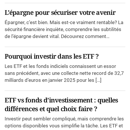
e
m
L’épargne pour sécuriser votre avenir
e
n
Épargner, c’est bien. Mais est-ce vraiment rentable? La
t
:
sécurité financière inquiète, comprendre les subtilités
q
de l’épargne devient vital. Découvrez comment
u
e
naviguer entre les options sécurisées […]
l
l
Pourquoi investir dans les ETF ?
e
s
d
Les ETF et les fonds indiciels connaissent un essor
i
sans précédent, avec une collecte nette record de 32,7
f
f
milliards d’euros en janvier 2025 pour les […]
é
r
e
n
ETF vs fonds d’investissement : quelles
c
e
différences et quel choix faire ?
s
e
Investir peut sembler compliqué, mais comprendre les
t
q
options disponibles vous simplifie la tâche. Les ETF et
u