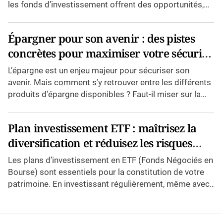
les fonds d’investissement offrent des opportunités,
e
l
mais quelles différences […]
c
h
Épargner pour son avenir : des pistes
o
i
concrètes pour maximiser votre sécurité
x
f
financière
L’épargne est un enjeu majeur pour sécuriser son
a
i
avenir. Mais comment s’y retrouver entre les différents
r
produits d’épargne disponibles ? Faut-il miser sur la
e
?
sécurité […]
Plan investissement ETF : maîtrisez la
diversification et réduisez les risques
financiers
Les plans d’investissement en ETF (Fonds Négociés en
Bourse) sont essentiels pour la constitution de votre
patrimoine. En investissant régulièrement, même avec
des revenus modestes, […]