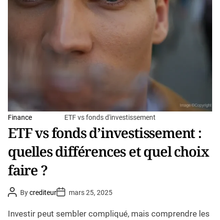
a
d
t
i
m
e
Finance
ETF vs fonds d'investissement
ETF vs fonds d’investissement :
quelles différences et quel choix
faire ?
P
P
By
crediteur
mars 25, 2025
o
o
s
s
t
t
Investir peut sembler compliqué, mais comprendre les
A
D