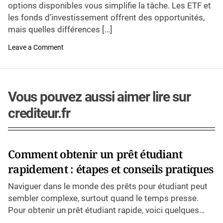
u
options disponibles vous simplifie la tâche. Les ETF et
a
t
t
les fonds d’investissement offrent des opportunités,
h
e
o
mais quelles différences […]
r
o
Leave a Comment
n
E
T
F
v
Vous pouvez aussi aimer lire sur
s
f
crediteur.fr
o
n
d
s
d
Comment obtenir un prêt étudiant
’
i
rapidement : étapes et conseils pratiques
n
v
e
Naviguer dans le monde des prêts pour étudiant peut
s
sembler complexe, surtout quand le temps presse.
t
i
Pour obtenir un prêt étudiant rapide, voici quelques
s
conseils […]
s